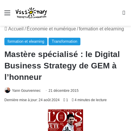
Menu
R
Accueil
/
Économie et numérique
/
formation et elearning
formation et elearning
Transformation
Mastère spécialisé : le Digital
Business Strategy de GEM à
l’honneur
Yann Gourvennec
21 décembre 2015
Dernière mise à jour: 24 août 2024
1
4 minutes de lecture