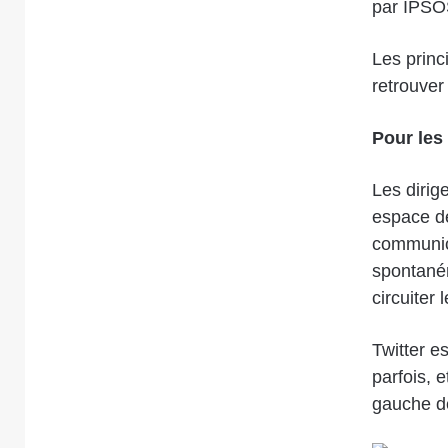
par IPSOS
Les princ
retrouver
Pour les
Les dirig
espace de
communica
spontaném
circuiter
Twitter e
parfois, e
gauche des