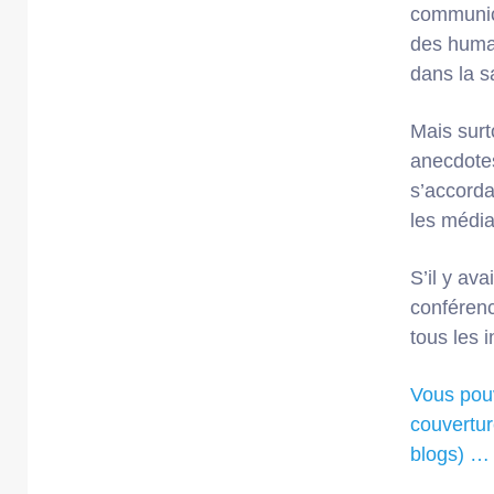
communica
des humai
dans la sa
Mais surt
anecdotes
s’accordai
les média
S’il y av
conférenc
tous les 
Vous pouv
couvertur
blogs) …