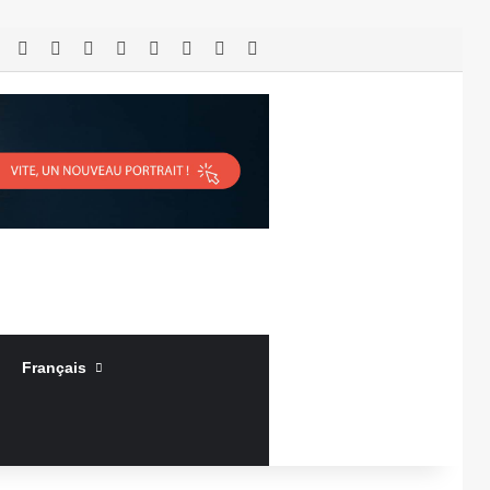
RSS
Facebook
X
Linkedin
YouTube
Connexion
Article Aléatoire
Sidebar (barre latérale)
Français