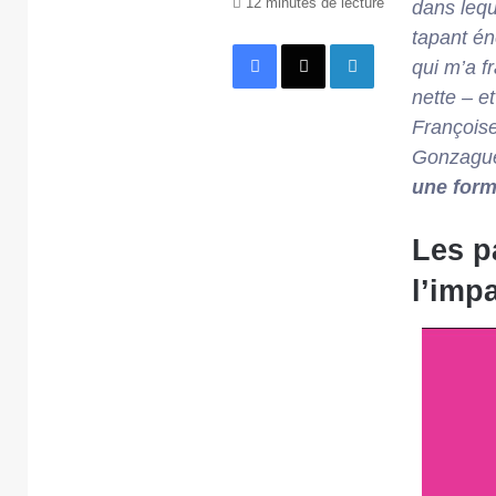
12 minutes de lecture
dans lequ
tapant én
Facebook
X
Linkedin
qui m’a f
nette – e
Françoise
Gonzague 
une form
Les p
l’imp