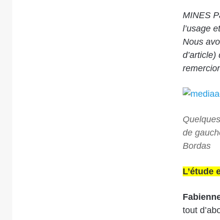
MINES Par
l’usage et
Nous avon
d’article
remercion
Quelques 
de gauche
Bordas
L’étude 
Fabienn
tout d’ab