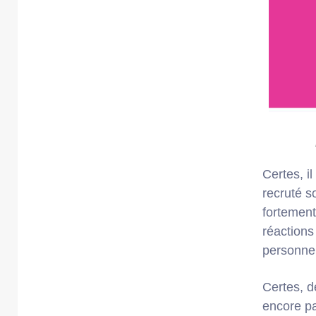
Certes, i
recruté so
fortement
réactions
personnel
Certes, de
encore pas