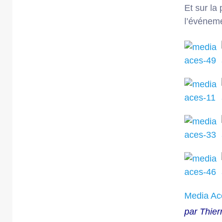
Et sur l
l’événeme
Media Ace
par Thie