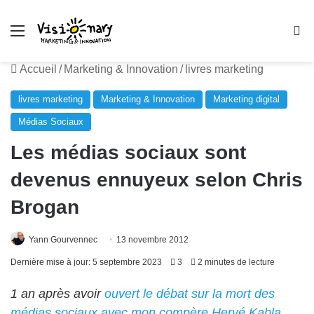
Menu
R
Accueil
/
Marketing & Innovation
/
livres marketing
livres marketing
Marketing & Innovation
Marketing digital
Médias Sociaux
Les médias sociaux sont
devenus ennuyeux selon Chris
Brogan
Yann Gourvennec
13 novembre 2012
Dernière mise à jour: 5 septembre 2023
3
2 minutes de lecture
1 an après avoir
ouvert le débat sur la mort des
médias sociaux avec mon compère Hervé Kabla
,