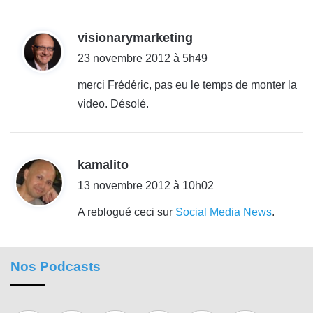
:
d
visionarymarketing
i
23 novembre 2012 à 5h49
t
merci Frédéric, pas eu le temps de monter la
video. Désolé.
:
d
kamalito
i
13 novembre 2012 à 10h02
t
A reblogué ceci sur
Social Media News
.
:
Nos Podcasts