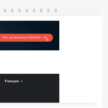
RSS
Facebook
X
Linkedin
YouTube
Connexion
Article Aléatoire
Sidebar (barre latérale)
Français