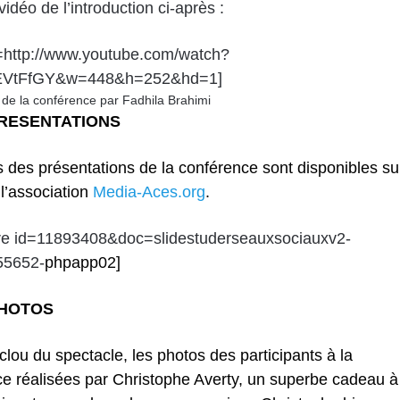
vidéo de l’introduction ci-après :
=http://www.youtube.com/watch?
VtFfGY&w=448&h=252&hd=1]
n de la conférence par Fadhila Brahimi
PRESENTATIONS
s des présentations de la conférence sont disponibles su
 l’association
Media-Aces.org
.
are id=11893408&doc=slidestuderseauxsociauxv2-
55652-
phpapp02]
PHOTOS
e clou du spectacle, les
photos des participants à la
ce
réalisées par
Christophe Averty
, un superbe cadeau à