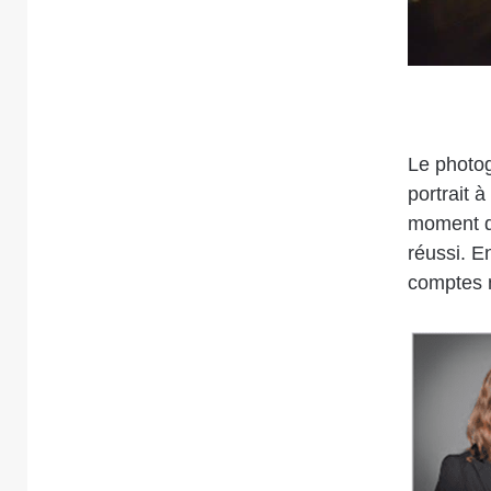
Le
photog
portrait 
moment de
réussi. E
comptes 