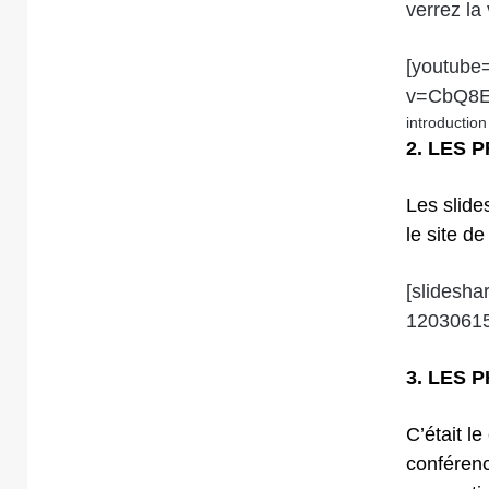
verrez la 
[youtube
v=CbQ8E
introductio
2. LES 
Les slide
le site de
[slidesh
1203061
3. LES 
C’était l
conféren