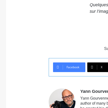
Quelques 
sur l’imag
S
Facebook
X
Yann Gourve
Yann Gourvennec
author of many 