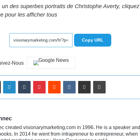
un des superbes portraits de Christophe Averty, cliquez
e pour les afficher tous
Copy URL
uivez-Nous
Linkedin
Tumblr
Pinterest
Reddit
VKontakte
Partager par email
Imprimer
nnec
 created visionarymarketing.com in 1996. He is a speaker an
books. In 2014 he went from intrapreneur to entrepreneur, when