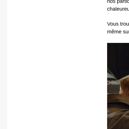
nos parti
chaleure
Vous trou
même su