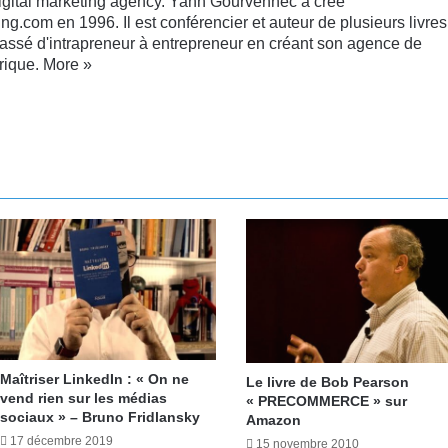
digital marketing agency. Yann Gourvennec a créé
ng.com en 1996. Il est conférencier et auteur de plusieurs livres
passé d'intrapreneur à entrepreneur en créant son agence de
rique.
More »
kedin
YouTube
Maîtriser LinkedIn : « On ne
Le livre de Bob Pearson
vend rien sur les médias
« PRECOMMERCE » sur
sociaux » – Bruno Fridlansky
Amazon
17 décembre 2019
15 novembre 2010