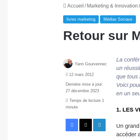
Accueil
/
Marketing & Innovation
/
livres marketing
Médias Sociaux
Retour sur 
La
confé
Yann Gourvennec
un réussi
12 mars 2012
que tous 
Dernière mise à jour:
Voici pou
27 décembre 2023
en un seu
Temps de lecture 1
minute
1. LES 
Facebook
X
Linkedin
Un grand
accéder a