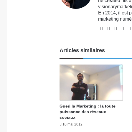
he created his 
visionarymarketi
En 2014, il est 
marketing numé
Website
Facebook
X
Lin
Articles similaires
Guerilla Marketing : la toute
puissance des réseaux
sociaux
10 mai 2012