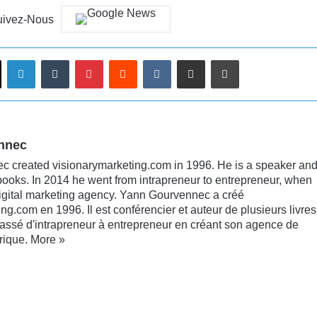
uivez-Nous
Linkedin
Tumblr
Pinterest
Reddit
VKontakte
Partager par email
Imprimer
nnec
 created visionarymarketing.com in 1996. He is a speaker an
books. In 2014 he went from intrapreneur to entrepreneur, when
digital marketing agency. Yann Gourvennec a créé
ng.com en 1996. Il est conférencier et auteur de plusieurs livres
passé d'intrapreneur à entrepreneur en créant son agence de
rique.
More »
kedin
YouTube