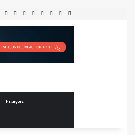
RSS
Facebook
X
Linkedin
YouTube
Connexion
Article Aléatoire
Sidebar (barre latérale)
Français