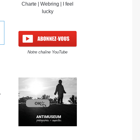
Charte
|
Webring
|
I feel
lucky
Notre chaîne YouTube
d
.