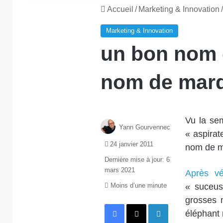
Accueil
/
Marketing & Innovation
/
Marketing & Innovation
un bon nom 
nom de marq
Vu la se
Yann Gourvennec
« aspirat
24 janvier 2011
nom de ma
Dernière mise à jour: 6
mars 2021
Après vér
Moins d’une minute
« suceus
grosses 
Facebook
X
Linkedin
éléphant 