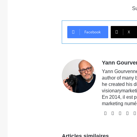
S
Facebook
X
Yann Gourve
Yann Gourvennec
author of many 
he created his 
visionarymarketi
En 2014, il est 
marketing numé
Website
Facebook
X
Lin
Articles similaires