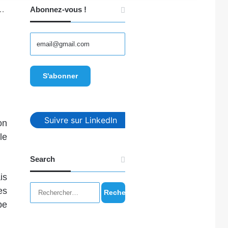
 …
Abonnez-vous !
Suivre sur LinkedIn
on
le
Search
is
Rechercher :
es
be