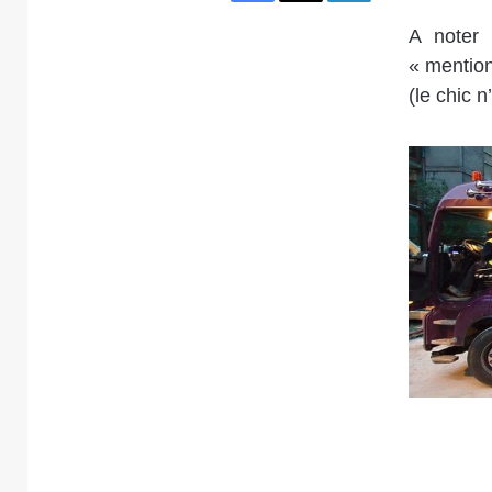
A noter
« mention
(le chic n