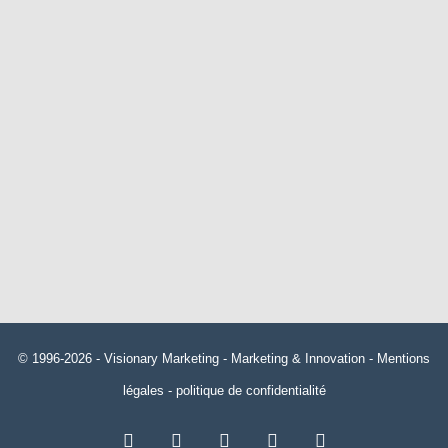
© 1996-2026 -
Visionary Marketing
- Marketing & Innovation -
Mentions
légales
-
politique de confidentialité
RSS
Facebook
X
Linkedin
YouTube