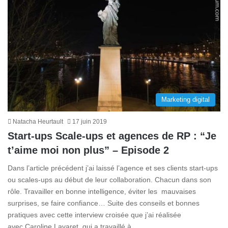
Marketing digital
Natacha Heurtault
17 juin 2019
Start-ups Scale-ups et agences de RP : “Je
t’aime moi non plus” – Episode 2
Dans l’article précédent j’ai laissé l’agence et ses clients start-ups
ou scales-ups au début de leur collaboration. Chacun dans son
rôle. Travailler en bonne intelligence, éviter les mauvaises
surprises, se faire confiance… Suite des conseils et bonnes
pratiques avec cette interview croisée que j’ai réalisée
avec Caroline Lavaret, qui a travaillé à…