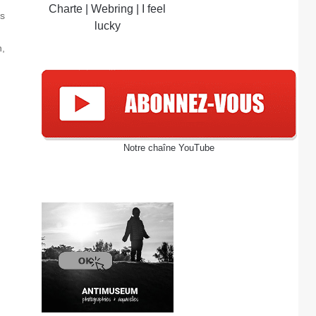
Charte
|
Webring
|
I feel
es
lucky
n,
Notre chaîne YouTube