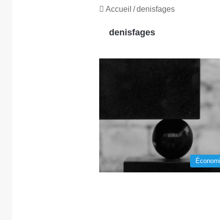
Accueil
/
denisfages
denisfages
Économi