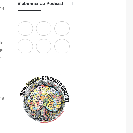
S'abonner au Podcast
4
le
go
s
16