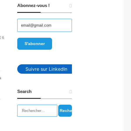
Abonnez-vous !
6
Suivre sur LinkedIn
r
à
Search
à
Rechercher :