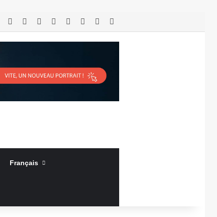
RSS
Facebook
X
Linkedin
YouTube
Connexion
Article Aléatoire
Sidebar (barre latérale)
Français