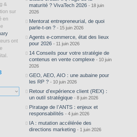
ng &
maturité ? VivaTech 2026
18 juin
tion sur
2026
é en
Mentorat entrepreneurial, de quoi
de
parle-t-on ?
15 juin 2026
nary
Agents e-commerce, état des lieux
teurs ont
pour 2026
11 juin 2026
le
14 Conseils pour votre stratégie de
tal.
contenus en vente complexe
10 juin
2026
3
GEO, AEO, AIO : une aubaine pour
les RP ?
10 juin 2026
Retour d’expérience client (REX) :
un outil stratégique
8 juin 2026
Piratage de l’ANTS : enjeux et
responsabilités
4 juin 2026
IA : mutation accélérée des
directions marketing
1 juin 2026