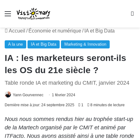
Menu
R
Accueil
/
Économie et numérique
/
IA et Big Data
A la une
IA et Big Data
Marketing & Innovation
IA : les marketeurs seront-ils
les OS du 21e siècle ?
Table ronde IA et marketing du CMIT, janvier 2024
Yann Gourvennec
1 février 2024
Dernière mise à jour: 24 septembre 2025
1
8 minutes de lecture
Nous nous sommes rendus hier au trophée start-up
de la Martech organisé par le CMIT et animé par
ITFacto. Nous avons assisté ainsi à une table ronde