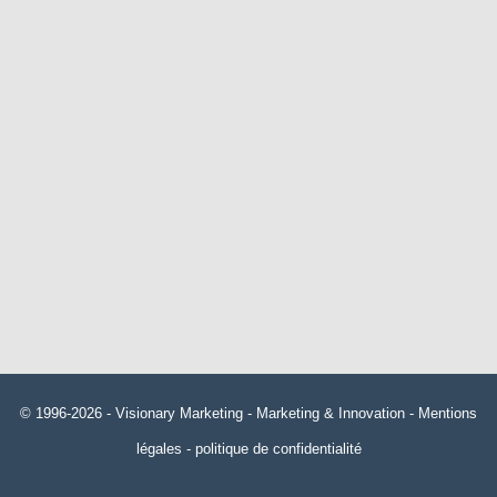
© 1996-2026 -
Visionary Marketing
- Marketing & Innovation -
Mentions
légales
-
politique de confidentialité