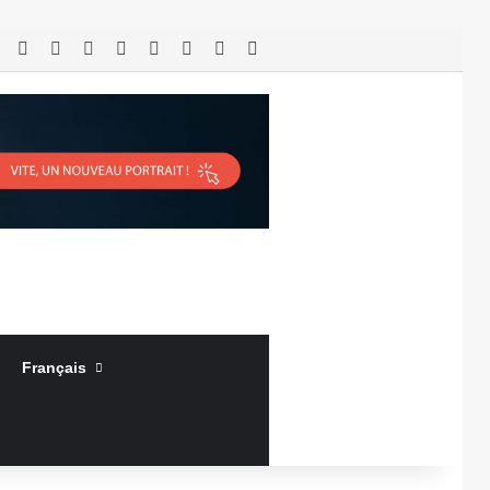
RSS
Facebook
X
Linkedin
YouTube
Connexion
Article Aléatoire
Sidebar (barre latérale)
Français