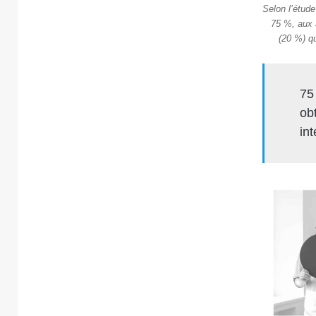
Selon l’étude
75 %, aux 
(20 %) qu
75
obt
in