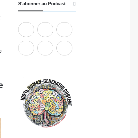
S'abonner au Podcast
t
p
e