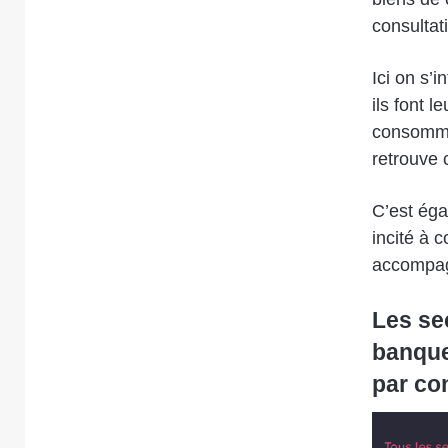
consultat
Ici on s
ils font l
consommat
retrouve 
C’est éga
incité à c
accompag
Les sec
banque
par co