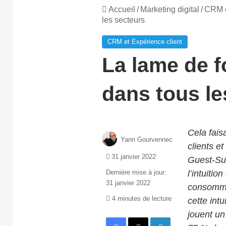
Accueil
/
Marketing digital
/
CRM e
les secteurs
CRM et Expérience client
La lame de f
dans tous le
Cela faisa
Yann Gourvennec
clients et
31 janvier 2022
Guest-Sui
Dernière mise à jour:
l’intuitio
31 janvier 2022
consommat
4 minutes de lecture
cette intu
jouent un
Facebook
X
Linkedin