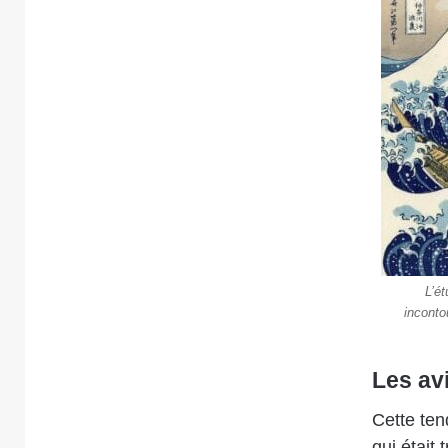
L’é
inconto
Les av
Cette ten
qui était