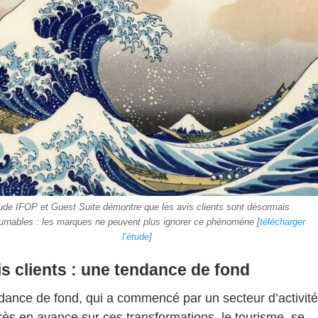
tude IFOP et Guest Suite démontre que les avis clients sont désormais
urnables : les marques ne peuvent plus ignorer ce phénomène [
télécharger
l’étude
]
is clients : une tendance de fond
dance de fond, qui a commencé par un secteur d’activité
 très en avance sur ces transformations, le tourisme, se