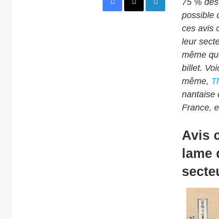
75 % des 
possible 
ces avis 
leur sect
même quel
billet. Vo
même,
T
nantaise 
France, e
Avis 
lame 
secte