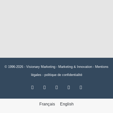
© 1996-2026 -
Visionary Marketing
- Marketing & Innovation -
Mentions
légales
-
politique de confidentialité
RSS
Facebook
X
Linkedin
YouTube
Français
English