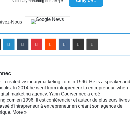
Copy URL
uivez-Nous
Linkedin
Tumblr
Pinterest
Reddit
VKontakte
Partager par email
Imprimer
nnec
 created visionarymarketing.com in 1996. He is a speaker an
books. In 2014 he went from intrapreneur to entrepreneur, when
digital marketing agency. Yann Gourvennec a créé
ng.com en 1996. Il est conférencier et auteur de plusieurs livres
passé d'intrapreneur à entrepreneur en créant son agence de
rique.
More »
kedin
YouTube