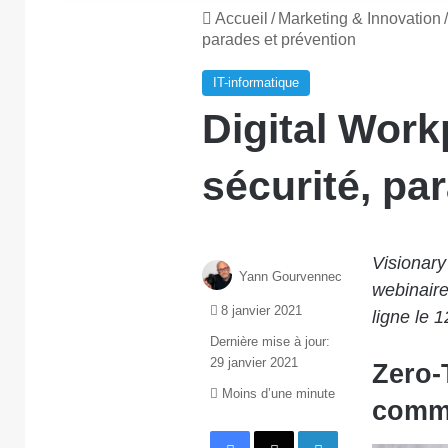
Accueil
/
Marketing & Innovation
/
parades et prévention
IT-informatique
Digital Work
sécurité, pa
Visionary
Yann Gourvennec
webinaire
8 janvier 2021
ligne le 1
Dernière mise à jour:
29 janvier 2021
Zero-
Moins d’une minute
comme
Facebook
X
Linkedin