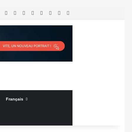
RSS
Facebook
X
Linkedin
YouTube
Connexion
Article Aléatoire
Sidebar (barre latérale)
Français