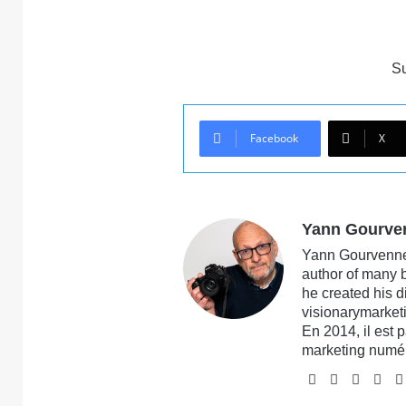
S
Facebook
X
Yann Gourve
Yann Gourvennec
author of many 
he created his 
visionarymarketi
En 2014, il est 
marketing numé
Website
Facebook
X
Lin