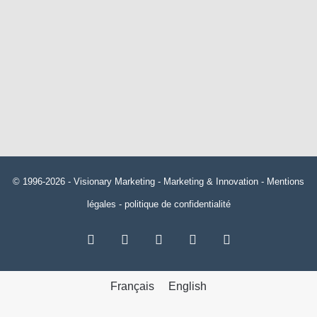
© 1996-2026 -
Visionary Marketing
- Marketing & Innovation -
Mentions
légales
-
politique de confidentialité
RSS
Facebook
X
Linkedin
YouTube
Français
English