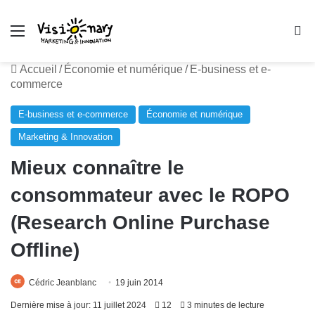
Menu
R
Accueil
/
Économie et numérique
/
E-business et e-
commerce
E-business et e-commerce
Économie et numérique
Marketing & Innovation
Mieux connaître le
consommateur avec le ROPO
(Research Online Purchase
Offline)
Cédric Jeanblanc
19 juin 2014
Dernière mise à jour: 11 juillet 2024
12
3 minutes de lecture