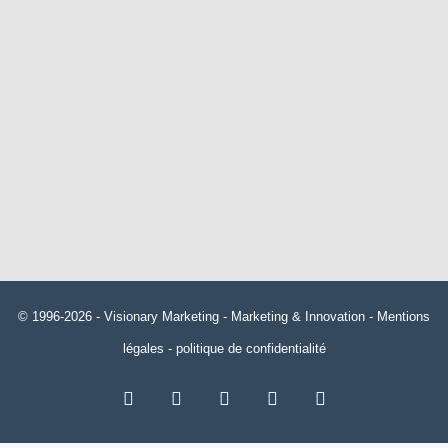
© 1996-2026 -
Visionary Marketing
- Marketing & Innovation -
Mentions
légales
-
politique de confidentialité
RSS
Facebook
X
Linkedin
YouTube