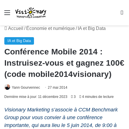
Menu
R
Accueil
/
Économie et numérique
/
IA et Big Data
IA et Big Data
Conférence Mobile 2014 :
Instruisez-vous et gagnez 100€
(code mobile2014visionary)
Yann Gourvennec
27 mai 2014
Dernière mise à jour: 11 décembre 2023
3
4 minutes de lecture
Visionary Marketing s’associe à CCM Benchmark
Group pour vous convier à une conférence
importante, qui aura lieu le 5 juin 2014, de 9:00 à