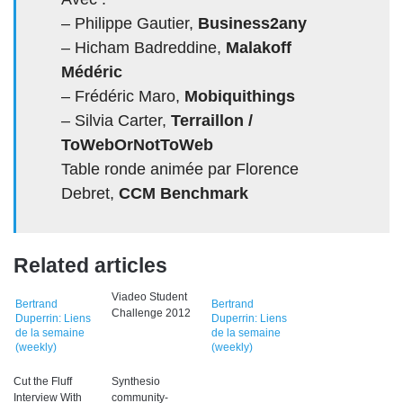
– Philippe Gautier,
Business2any
– Hicham Badreddine,
Malakoff
Médéric
– Frédéric Maro,
Mobiquithings
– Silvia Carter,
Terraillon /
ToWebOrNotToWeb
Table ronde animée par Florence
Debret,
CCM Benchmark
Related articles
Viadeo Student
Bertrand
Bertrand
Challenge 2012
Duperrin: Liens
Duperrin: Liens
de la semaine
de la semaine
(weekly)
(weekly)
Cut the Fluff
Synthesio
Interview With
community-