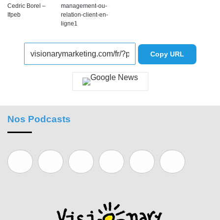
Cedric Borel –
management-ou-
Ifpeb
relation-client-en-
ligne1
Copy URL
Nos Podcasts