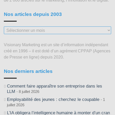
de 2 000 articles sur le marketing, l’innovation et le digital.
Nos articles depuis 2003
Nos
articles
depuis
Visionary Marketing est un site d’information indépendant
2003
créé en 1996 – il est doté d’un agrément CPPAP (Agences
de Presse en ligne) depuis 2020.
Nos derniers articles
Comment faire apparaître son entreprise dans les
LLM
8 juillet 2026
Employabilité des jeunes : cherchez le coupable
1
juillet 2026
L’IA obligera l’intelligence humaine à monter d’un cran