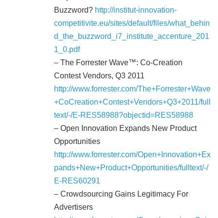
Buzzword?
http://institut-innovation-
competitivite.eu/sites/default/files/what_behin
d_the_buzzword_i7_institute_accenture_201
1_0.pdf
– The Forrester Wave™: Co-Creation
Contest Vendors, Q3 2011
http://www.forrester.com/The+Forrester+Wave
+CoCreation+Contest+Vendors+Q3+2011/full
text/-/E-RES58988?objectid=RES58988
– Open Innovation Expands New Product
Opportunities
http://www.forrester.com/Open+Innovation+Ex
pands+New+Product+Opportunities/fulltext/-/
E-RES60291
– Crowdsourcing Gains Legitimacy For
Advertisers