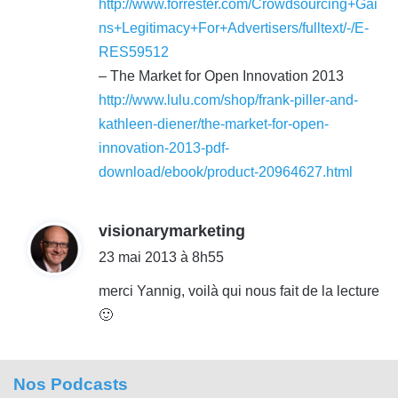
http://www.forrester.com/Crowdsourcing+Gai
ns+Legitimacy+For+Advertisers/fulltext/-/E-
RES59512
– The Market for Open Innovation 2013
http://www.lulu.com/shop/frank-piller-and-
kathleen-diener/the-market-for-open-
innovation-2013-pdf-
download/ebook/product-20964627.html
d
visionarymarketing
i
23 mai 2013 à 8h55
t
merci Yannig, voilà qui nous fait de la lecture
🙂
:
Nos Podcasts