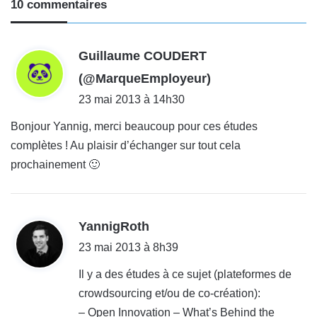
10 commentaires
Guillaume COUDERT
d
(@MarqueEmployeur)
i
23 mai 2013 à 14h30
t
Bonjour Yannig, merci beaucoup pour ces études
complètes ! Au plaisir d’échanger sur tout cela
:
prochainement 🙂
d
YannigRoth
i
23 mai 2013 à 8h39
t
Il y a des études à ce sujet (plateformes de
crowdsourcing et/ou de co-création):
:
– Open Innovation – What’s Behind the