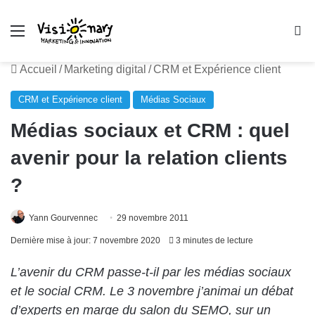
Menu
R
Accueil
/
Marketing digital
/
CRM et Expérience client
CRM et Expérience client
Médias Sociaux
Médias sociaux et CRM : quel
avenir pour la relation clients
?
Yann Gourvennec
29 novembre 2011
Dernière mise à jour: 7 novembre 2020
3 minutes de lecture
L’avenir du CRM passe-t-il par les médias sociaux
et le social CRM. Le 3 novembre j’animai un débat
d’experts en marge du salon du
SEMO
, sur un