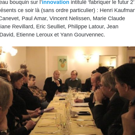
au bouquin sur l’
innovation
intitulé ‘fabriquer le futur 2’
résents ce soir là (sans ordre particulier) : Henri Kaufma
Canevet, Paul Amar, Vincent Nelissen, Marie Claude
iane Revillard, Eric Seulliet, Philippe Latour, Jean
 David, Etienne Leroux et Yann Gourvennec.