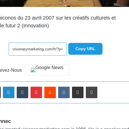
iconos du 23 avril 2007 sur les créatifs culturels et
le futur 2 (Innovation)
Copy URL
uivez-Nous
Linkedin
Tumblr
Pinterest
Reddit
VKontakte
Partager par email
Imprimer
nnec