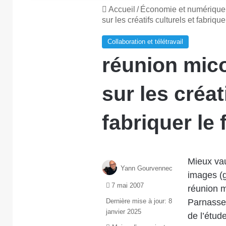
Accueil
/
Économie et numérique
sur les créatifs culturels et fabrique
Collaboration et télétravail
réunion mico
sur les créat
fabriquer le 
Mieux vau
Yann Gourvennec
images (
7 mai 2007
réunion m
Dernière mise à jour: 8
Parnasse 
janvier 2025
de l’étud