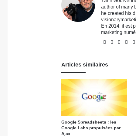
Yann Gourvennec
author of many 
he created his 
visionarymarketi
En 2014, il est 
marketing numé
Website
Facebook
X
Lin
Articles similaires
Google Spreadsheets : les
Google Labs propulsées par
Ajax