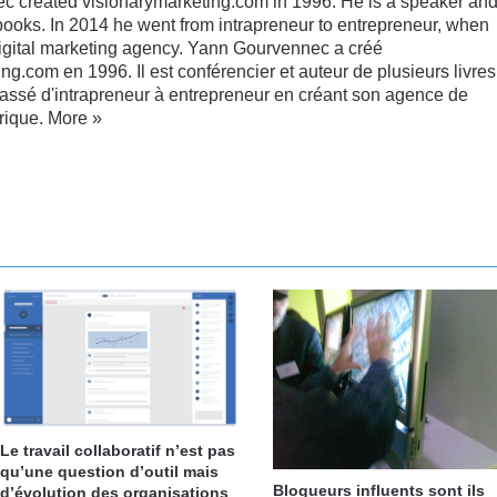
 created visionarymarketing.com in 1996. He is a speaker an
books. In 2014 he went from intrapreneur to entrepreneur, when
digital marketing agency. Yann Gourvennec a créé
ng.com en 1996. Il est conférencier et auteur de plusieurs livres
passé d'intrapreneur à entrepreneur en créant son agence de
rique.
More »
kedin
YouTube
Le travail collaboratif n’est pas
qu’une question d’outil mais
Blogueurs influents sont ils
d’évolution des organisations