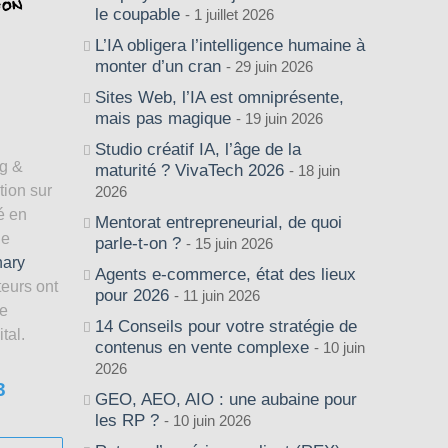
le coupable
1 juillet 2026
L’IA obligera l’intelligence humaine à
monter d’un cran
29 juin 2026
Sites Web, l’IA est omniprésente,
mais pas magique
19 juin 2026
Studio créatif IA, l’âge de la
ng &
maturité ? VivaTech 2026
18 juin
tion sur
2026
é en
Mentorat entrepreneurial, de quoi
de
parle-t-on ?
15 juin 2026
nary
Agents e-commerce, état des lieux
teurs ont
pour 2026
11 juin 2026
le
14 Conseils pour votre stratégie de
tal.
contenus en vente complexe
10 juin
2026
3
GEO, AEO, AIO : une aubaine pour
les RP ?
10 juin 2026