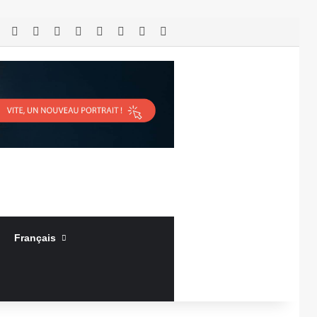
RSS
Facebook
X
Linkedin
YouTube
Connexion
Article Aléatoire
Sidebar (barre latérale)
Français