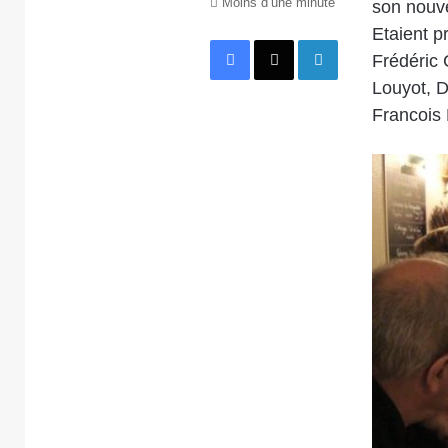
Moins d’une minute
son nouve
Etaient p
Facebook
X
Linkedin
Frédéric 
Louyot, D
Francois