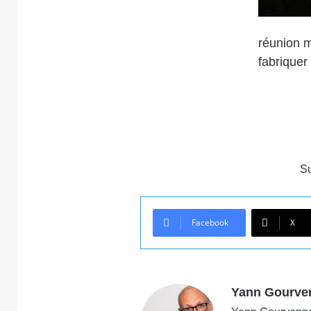
réunion m
fabriquer 
S
Facebook
X
Yann Gourve