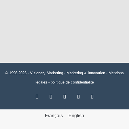
© 1996-2026 -
Visionary Marketing
- Marketing & Innovation -
Mentions
légales
-
politique de confidentialité
RSS
Facebook
X
Linkedin
YouTube
Français
English