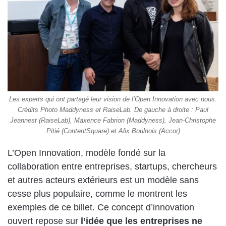
Les experts qui ont partagé leur vision de l’Open Innovation avec nous.
Crédits Photo Maddyness et RaiseLab. De gauche à droite : Paul
Jeannest (RaiseLab), Maxence Fabrion (Maddyness), Jean-Christophe
Pitié (ContentSquare) et Alix Boulnois (Accor)
L’Open Innovation, modèle fondé sur la
collaboration entre entreprises, startups, chercheurs
et autres acteurs extérieurs est un modèle sans
cesse plus populaire, comme le montrent les
exemples de ce billet. Ce concept d’innovation
ouvert repose sur
l’idée que les entreprises ne