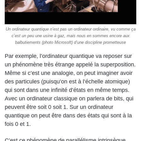
Un ordinateur quantique n’est pas un ordinateur ordinaire, vu comme ça
c’est un peu une usine à gaz, mais nous en sommes encore aux
balbutiements (photo Microsoft) d’une discipline prometteuse
Par exemple, l’ordinateur quantique va reposer sur
un phénomène très étrange appelé la superposition.
Même si c’est une analogie, on peut imaginer avoir
des particules (puisqu’on est à l’échelle atomique)
qui sont dans une infinité d’états en même temps.
Avec un ordinateur classique on parlera de bits, qui
peuvent être soit 0 soit 1. Sur un ordinateur
quantique on peut être dans des états qui sont à la
fois 0 et 1.
C’est ce phénomène de parallélisme intrinsèque,