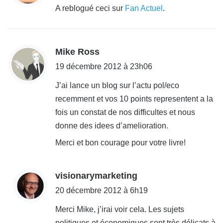
t
A reblogué ceci sur
Fan Actuel
.
:
d
Mike Ross
i
19 décembre 2012 à 23h06
t
J’ai lance un blog sur l’actu pol/eco
recemment et vos 10 points representent a la
:
fois un constat de nos difficultes et nous
donne des idees d’amelioration.
Merci et bon courage pour votre livre!
d
visionarymarketing
i
20 décembre 2012 à 6h19
t
Merci Mike, j’irai voir cela. Les sujets
politiques et économiques sont très délicats à