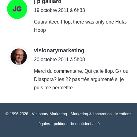
d
j p gaillard
i
19 octobre 2011 à 6h33
t
Guaranteed Flop, there was only one Hula-
Hoop
:
d
visionarymarketing
i
20 octobre 2011 à 5h08
t
Merci du commentaire. Qui ça le flop, G+ ou
Diaspora? les 2? pas très argumenté si je
:
puis me permettre …
© 1996-2026 -
Visionary Marketing
- Marketing & Innovation -
Mentions
légales
-
politique de confidentialité