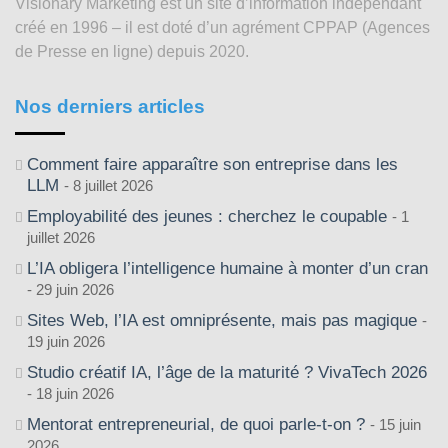
Visionary Marketing est un site d’information indépendant
2003
créé en 1996 – il est doté d’un agrément CPPAP (Agences
de Presse en ligne) depuis 2020.
Nos derniers articles
Comment faire apparaître son entreprise dans les
LLM
8 juillet 2026
Employabilité des jeunes : cherchez le coupable
1
juillet 2026
L’IA obligera l’intelligence humaine à monter d’un cran
29 juin 2026
Sites Web, l’IA est omniprésente, mais pas magique
19 juin 2026
Studio créatif IA, l’âge de la maturité ? VivaTech 2026
18 juin 2026
Mentorat entrepreneurial, de quoi parle-t-on ?
15 juin
2026