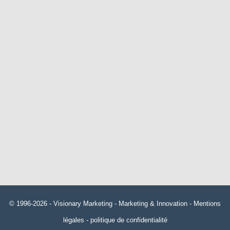
© 1996-2026 -
Visionary Marketing
- Marketing & Innovation -
Mentions
légales
-
politique de confidentialité