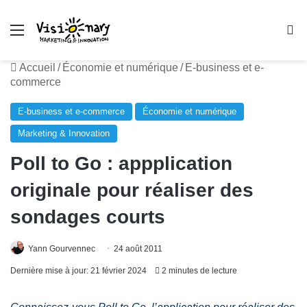
Menu
R
Accueil
/
Économie et numérique
/
E-business et e-
commerce
E-business et e-commerce
Économie et numérique
Marketing & Innovation
Poll to Go : appplication
originale pour réaliser des
sondages courts
Yann Gourvennec
24 août 2011
Dernière mise à jour: 21 février 2024
2 minutes de lecture