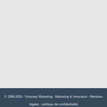
© 1996-2026 -
Visionary Marketing
- Marketing & Innovation -
Mentions
légales
-
politique de confidentialité