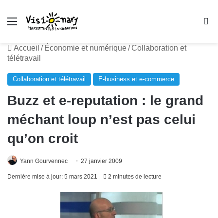
Menu
R
Accueil
/
Économie et numérique
/
Collaboration et
télétravail
Collaboration et télétravail
E-business et e-commerce
Buzz et e-reputation : le grand
méchant loup n’est pas celui
qu’on croit
Yann Gourvennec
27 janvier 2009
Dernière mise à jour: 5 mars 2021
2 minutes de lecture