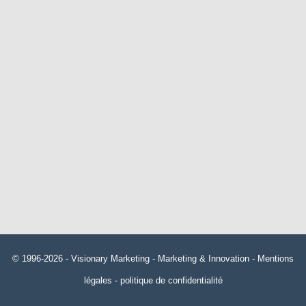
© 1996-2026 -
Visionary Marketing
- Marketing & Innovation -
Mentions
légales
-
politique de confidentialité