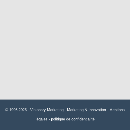
© 1996-2026 -
Visionary Marketing
- Marketing & Innovation -
Mentions
légales
-
politique de confidentialité