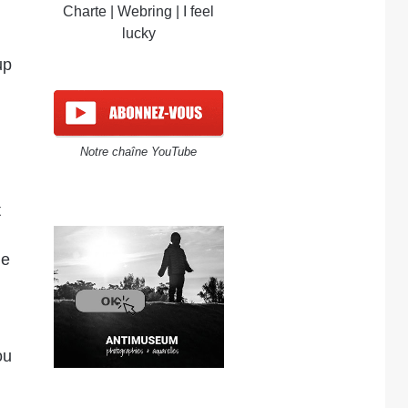
Charte
|
Webring
|
I feel
lucky
up
Notre chaîne YouTube
t
le
ou