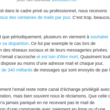
photo Yann Gourvennec
antimuseum.com.
it dans le cadre privé ou professionnel, nous recevons
tous des centaines de mails par jour
. C’est trop, beauco
nt que périodiquement, plusieurs en viennent à
souhaiter
e sa disparition
. Ce fut par exemple le cas lors de
on des réseaux sociaux et de leurs messageries privées.
 l’email s’accroche
et est loin d’être mort
. Quasiment tou
dispose au moins d’une adresse mail et chaque jour,
 de 340 milliards
de messages qui sont envoyés de par 
ment l’email reste notre canal d’échange privilégié avec
tration, mais bien souvent nous le réclamons. Que celle 
 n’a jamais paniqué en ne recevant pas le mail de
tion d’une commande avec paiement en ligne ou d’une