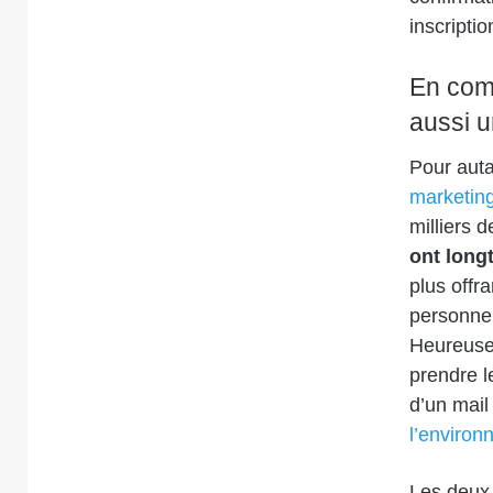
inscripti
En comm
aussi u
Pour auta
marketing
milliers 
ont long
plus offra
personne 
Heureusem
prendre l
d’un mail
l’environ
Les deux 