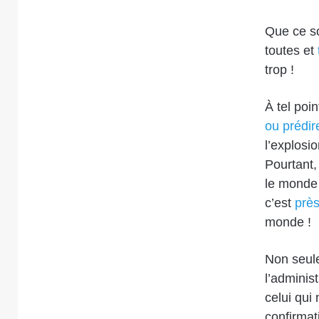
Que ce so
toutes et
trop !
À tel poi
ou prédir
l’explosi
Pourtant,
le monde 
c’est
près
monde !
Non seule
l’adminis
celui qui
confirma