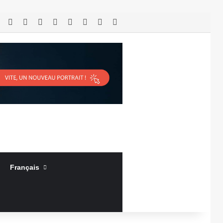
RSS
Facebook
X
Linkedin
YouTube
Connexion
Article Aléatoire
Sidebar (barre latérale)
Français