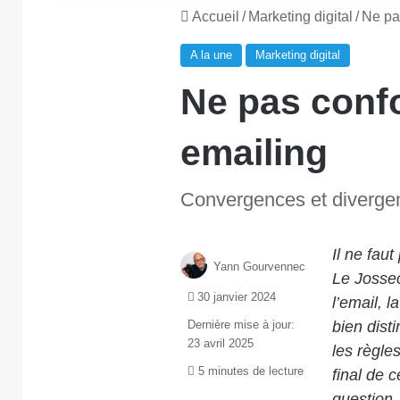
Accueil
/
Marketing digital
/
Ne pa
A la une
Marketing digital
Ne pas confo
emailing
Convergences et diverg
Il ne fau
Yann Gourvennec
Le Jossec
30 janvier 2024
l’email, 
Dernière mise à jour:
bien dist
23 avril 2025
les
règle
5 minutes de lecture
final de c
question.