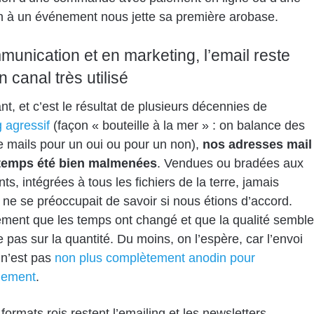
on à un événement nous jette sa première arobase.
unication et en marketing, l’email reste
n canal très utilisé
nt, et c’est le résultat de plusieurs décennies de
 agressif
(façon « bouteille à la mer » : on balance des
de mails pour un oui ou pour un non),
nos adresses mail
temps été bien malmenées
. Vendues ou bradées aux
nts, intégrées à tous les fichiers de la terre, jamais
ne se préoccupait de savoir si nous étions d’accord.
ent que les temps ont changé et que la qualité semble
e pas sur la quantité. Du moins, on l’espère, car l’envoi
 n’est pas
non plus complètement anodin pour
nement
.
formats rois restent l’emailing et les newsletters.