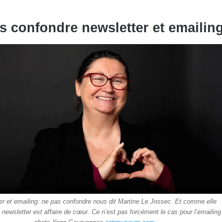
s confondre newsletter et emailin
er et emailing: ne pas confondre nous dit Martine Le Jossec. Et comme elle
la newsletter est affaire de cœur. Ce n’est pas forcément le cas pour l’emailing