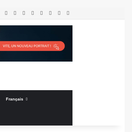
RSS
Facebook
X
Linkedin
YouTube
Connexion
Article Aléatoire
Sidebar (barre latérale)
Français