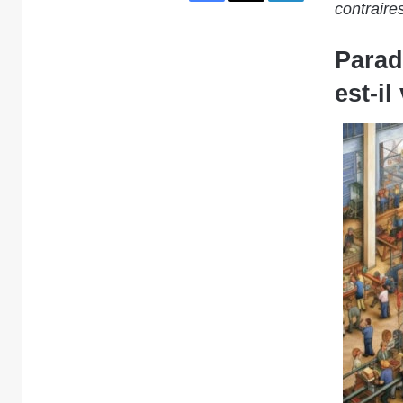
contraire
Parad
est-i