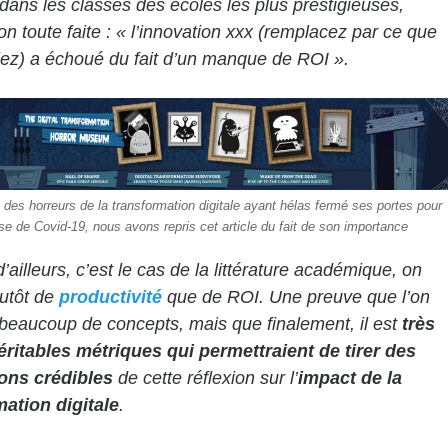
dans les classes des écoles les plus prestigieuses,
ion toute faite : « l’innovation xxx (remplacez par ce que
ez) a échoué du fait d’un manque de ROI ».
des horreurs de la transformation digitale ayant hélas fermé ses portes pour
se de Covid-19, nous avons repris cet article du fait de son importance
’ailleurs, c’est le cas de la littérature académique, on
lutôt de
productivité
que de ROI. Une preuve que l’on
eaucoup de concepts, mais que finalement, il est
très
éritables métriques qui permettraient de tirer des
ons crédibles
de cette réflexion sur l’
impact de la
mation digitale
.