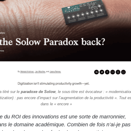
 titré sur le
paradoxe de Solow
, le sous-titre est évocateur : « modernisatio
itization) : pas
encore
d’impact sur l’augmentation de la productivité ». Tout e
dans le « encore »
 du ROI des innovations est une sorte de marronnier,
ans le domaine académique. Combien de fois n’ai-je pas