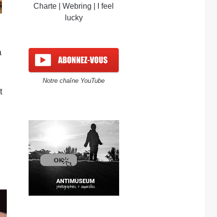
Charte
|
Webring
|
I feel
lucky
a
Notre chaîne YouTube
t