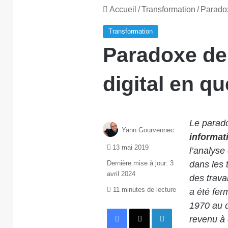
Accueil
/
Transformation
/
Paradox
Transformation
Paradoxe de 
digital en q
Le parado
Yann Gourvennec
informat
13 mai 2019
l’analyse
Dernière mise à jour: 3
dans les 
avril 2024
des trava
11 minutes de lecture
a été fe
1970 au 
Facebook
X
Linkedin
revenu à 