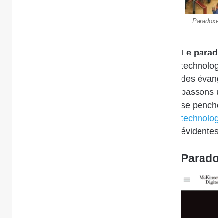
Paradoxe 
Le parad
technologi
des évang
passons u
se penche
technolo
évidentes
Parado