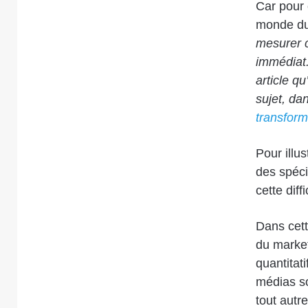
Car pour 
monde du 
mesurer c
immédiat.
article qu
sujet, da
transform
Pour illu
des spéci
cette diff
Dans cett
du market
quantitati
médias so
tout autre