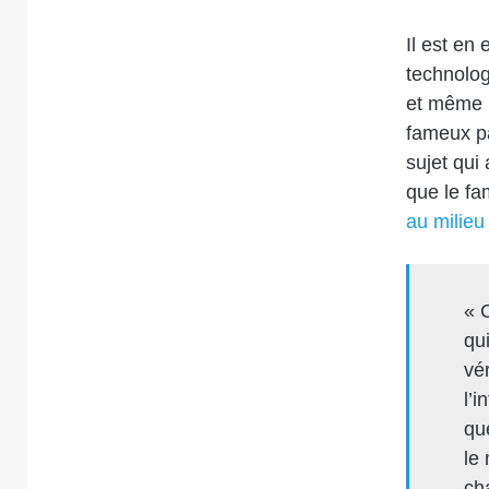
Il est en 
technolo
et même 
fameux p
sujet qui
que le fa
au milieu
« 
qui
vé
l’
qu
le
ch