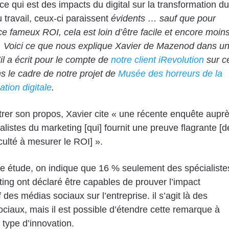
ce qui est des impacts du digital sur la transformation du
travail, ceux-ci paraissent
évidents … sauf que pour
e fameux ROI, cela est loin d’être facile et encore moin
 Voici ce que nous explique Xavier de Mazenod dans u
’il a écrit pour le compte de
notre client iRevolution
sur c
ns le cadre de notre projet de
Musée des horreurs de la
ation digitale
.
strer son propos, Xavier cite « une récente enquête aupr
alistes du marketing [qui] fournit une preuve flagrante [d
iculté à mesurer le ROI] ».
e étude, on indique que 16 % seulement des spécialiste
ing ont déclaré être capables de prouver l’impact
f des médias sociaux sur l’entreprise. il s’agit là des
ciaux, mais il est possible d’étendre cette remarque à
 type d’innovation.