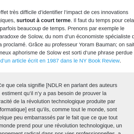
effet très difficile d’identifier l’impact de ces innovations
giques,
surtout à court terme
. Il faut du temps pour cela
parfois beaucoup de temps. Prenons par exemple le
aradoxe de Solow, du nom d’un économiste spécialiste 
 a proclamé. Grâce au professeur Yoram Bauman; on sai
meux aphorisme de Solow est sorti d’une phrase perdue
 d’un article écrit en 1987 dans le NY Book Review
.
Ce que cela signifie [NDLR en parlant des auteurs
 estiment qu’il n’y a pas besoin de prouver la
racité de la révolution technologique produite par
informatique] est qu’ils, comme tout le monde, sont
elque peu embarrassés par le fait que ce que tout
 monde prend pour une révolution technologique, un
angement radical dans nos vies professionnelles, a