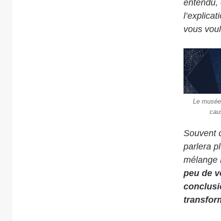
entendu, 
l’explicat
vous voul
Le musée 
cau
Souvent d
parlera p
mélange b
peu de v
conclusi
transfor