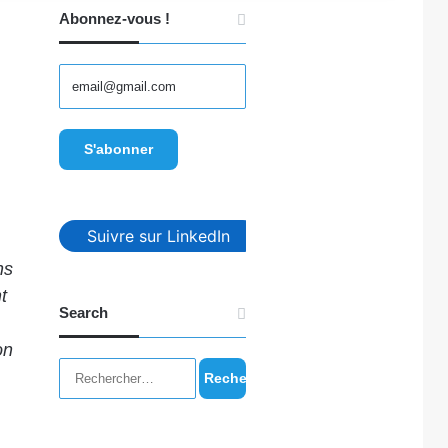
Abonnez-vous !
Suivre sur LinkedIn
ns
t
Search
on
Rechercher :