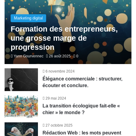
Marketing digital
Formation des entrepreneurs,
une grosse marge de
progression
Yann Gourvennec
26 août 2025
0
6 novembre 2024
Élégance commerciale : structurer,
écouter et conclure.
29 mai 2024
La transition écologique fait-elle «
chier » le monde ?
27 octobre 2025
Rédaction Web : les mots peuvent