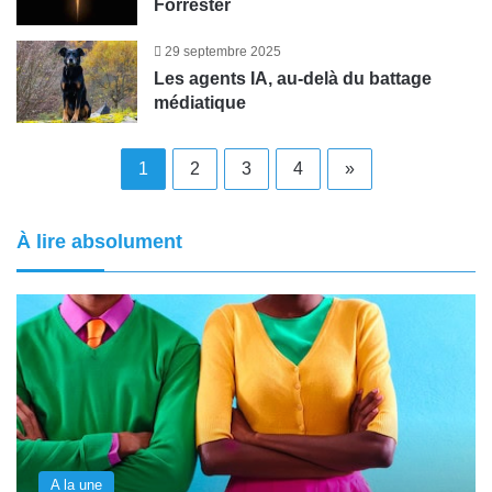
Forrester
29 septembre 2025
Les agents IA, au-delà du battage
médiatique
1
2
3
4
»
À lire absolument
A la une