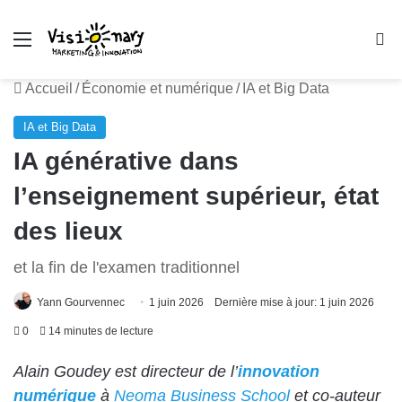
Menu
R
Accueil
/
Économie et numérique
/
IA et Big Data
IA et Big Data
IA générative dans
l’enseignement supérieur, état
des lieux
et la fin de l'examen traditionnel
Yann Gourvennec
1 juin 2026
Dernière mise à jour: 1 juin 2026
0
14 minutes de lecture
Alain Goudey est directeur de l’
innovation
numérique
à
Neoma Business School
et co-auteur