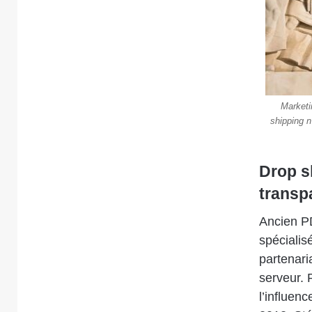
Marketi
shipping n’
Drop sh
transp
Ancien P
spécialis
partenari
serveur. P
l’influen