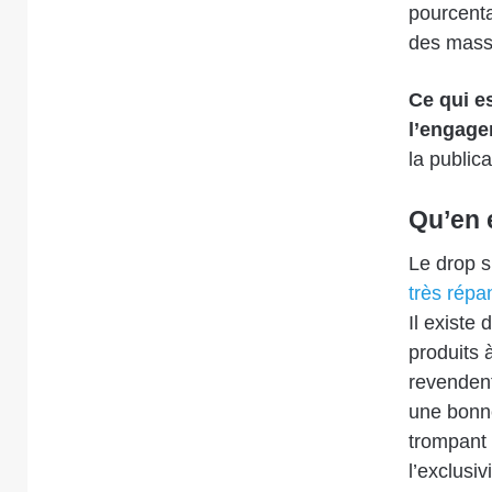
pourcenta
des mass 
Ce qui es
l’engag
la publica
Qu’en 
Le drop s
très rép
Il existe 
produits à
revendent
une bonne
trompant l
l’exclusi