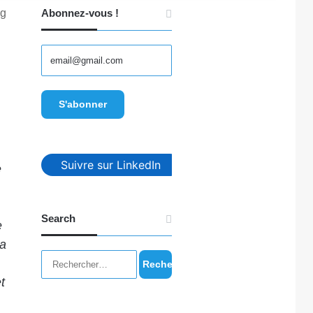
ng
Abonnez-vous !
Suivre sur LinkedIn
e
Search
e
la
Rechercher :
t