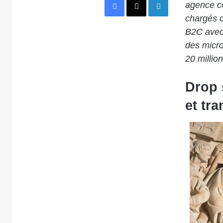
agence co
chargés d
B2C avec 
des micro
20 millio
Drop 
et tr