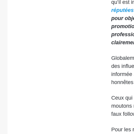
qu’il est
réputée
pour obje
promotio
professio
claireme
Globaleme
des influ
informée 
honnêtes 
Ceux qui 
moutons n
faux foll
Pour les r