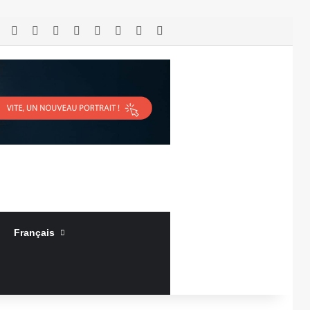
RSS
Facebook
X
Linkedin
YouTube
Connexion
Article Aléatoire
Sidebar (barre latérale)
Français