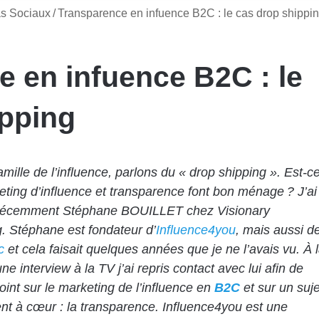
s Sociaux
/
Transparence en infuence B2C : le cas drop shippi
 en infuence B2C : le
ipping
amille de l’influence, parlons du « drop shipping ». Est-c
ting d’influence et transparence font bon ménage ? J’ai
i récemment Stéphane BOUILLET chez Visionary
. Stéphane est fondateur d’
Influence4you
, mais aussi d
c
et cela faisait quelques années que je ne l’avais vu. À 
ne interview à la TV j’ai repris contact avec lui afin de
point sur le marketing de l’influence en
B2C
et sur un suje
ent à cœur : la transparence. Influence4you est une