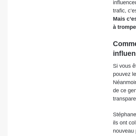
influence
trafic, c’
Mais c’e
à trompe
Commen
influe
Si vous ê
pouvez le
Néanmoins
de ce gen
transpare
Stéphane
ils ont co
nouveau p