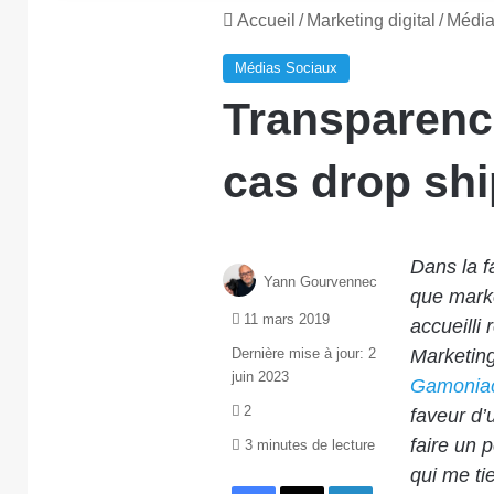
Accueil
/
Marketing digital
/
Média
Médias Sociaux
Transparence
cas drop sh
Dans la f
Yann Gourvennec
que marke
11 mars 2019
accueill
Dernière mise à jour: 2
Marketing
juin 2023
Gamonia
2
faveur d’u
faire un 
3 minutes de lecture
qui me ti
Facebook
X
Linkedin