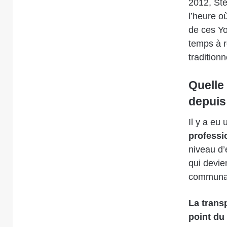
2012, Sté
l’heure o
de ces Yo
temps à r
traditionn
Quelle 
depuis
Il y a eu
professi
niveau d’
qui devie
communa
La trans
point du 