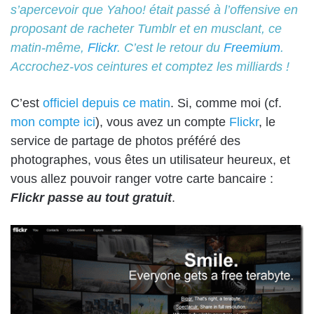
s’apercevoir que Yahoo! était passé à l’offensive en
proposant de racheter
Tumblr
et en musclant, ce
matin-même,
Flickr
. C’est le retour du
Freemium
.
Accrochez-vos ceintures et comptez les milliards !
C’est
officiel depuis ce matin
. Si, comme moi (cf.
mon compte ici
), vous avez un compte
Flickr
, le
service de partage de photos préféré des
photographes, vous êtes un utilisateur heureux, et
vous allez pouvoir ranger votre carte bancaire :
Flickr passe au tout gratuit
.