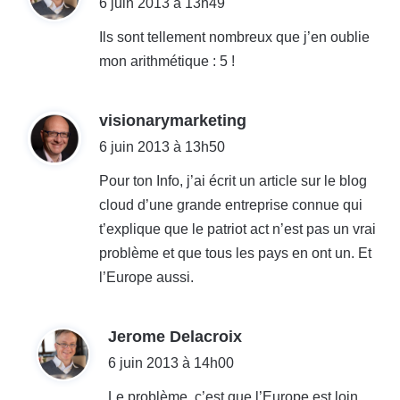
6 juin 2013 à 13h49
t
Ils sont tellement nombreux que j’en oublie
mon arithmétique : 5 !
:
d
visionarymarketing
i
6 juin 2013 à 13h50
t
Pour ton Info, j’ai écrit un article sur le blog
cloud d’une grande entreprise connue qui
:
t’explique que le patriot act n’est pas un vrai
problème et que tous les pays en ont un. Et
l’Europe aussi.
d
Jerome Delacroix
i
6 juin 2013 à 14h00
t
Le problème, c’est que l’Europe est loin