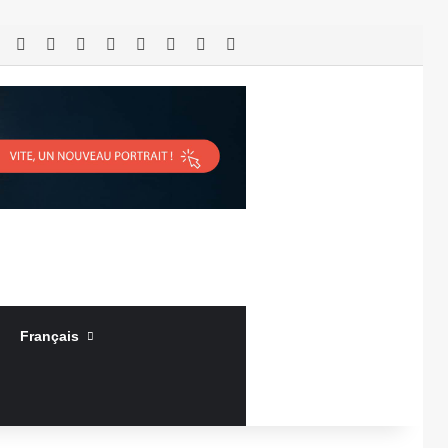
RSS
Facebook
X
Linkedin
YouTube
Connexion
Article Aléatoire
Sidebar (barre latérale)
Français