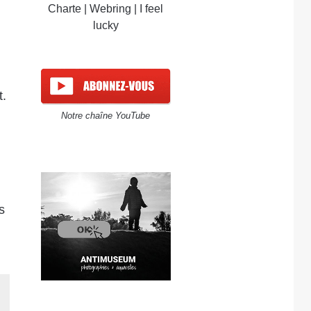
Charte
|
Webring
|
I feel
lucky
t.
Notre chaîne YouTube
s