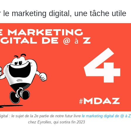
r le marketing digital, une tâche utile
digital : le sujet de la 2e partie de notre futur livre
le marketing digital de @ à Z
chez Eyrolles, qui sortira fin 2023