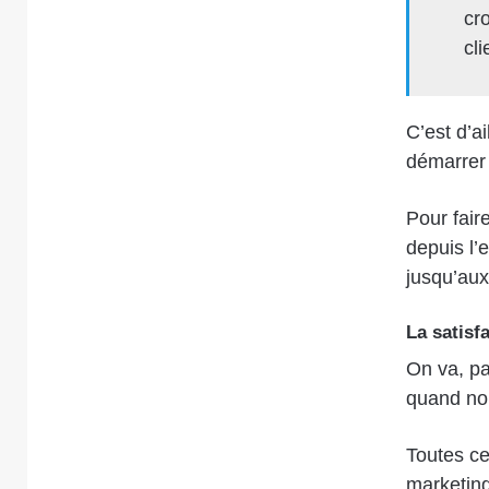
cro
cli
C’est d’a
démarrer 
Pour faire
depuis l’
jusqu’aux
La satisf
On va, pa
quand nou
Toutes ce
marketing