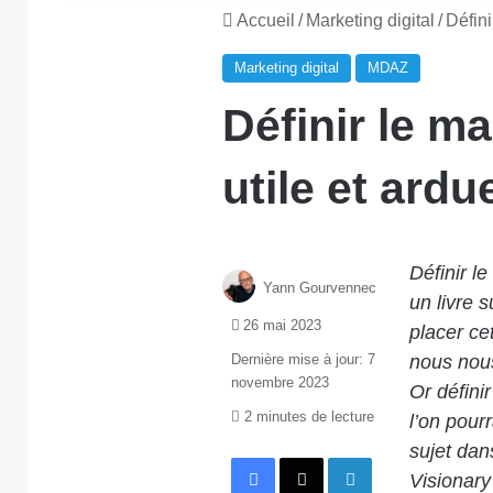
Accueil
/
Marketing digital
/
Défini
Marketing digital
MDAZ
Définir le ma
utile et ardu
Définir le
Yann Gourvennec
un livre 
26 mai 2023
placer cet
Dernière mise à jour: 7
nous nous
novembre 2023
Or défini
2 minutes de lecture
l’on pour
sujet dan
Facebook
X
Linkedin
Visionary