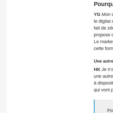
Pourquo
YG
Mon c
le digital
fait de zé
propose q
Le market
cette for
Une autre
HK
Je n’
une autre.
à disposi
qui vont 
Po