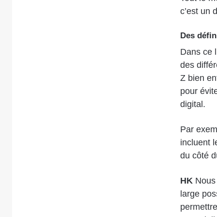
c’est un 
Des défin
Dans ce l
des diffé
Z bien en
pour évit
digital.
Par exem
incluent 
du côté du
HK
Nous a
large pos
permettre