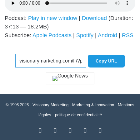
Podcast:
Play in new window
|
Download
(Duration:
37:13 — 18.2MB)
Subscribe:
Apple Podcasts
|
Spotify
|
Android
|
RSS
Copy URL
© 1996-2026 -
Visionary Marketing
- Marketing & Innovation -
Mentions
légales
-
politique de confidentialité
RSS
Facebook
X
Linkedin
YouTube