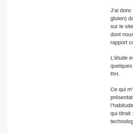
J’ai donc
gluten) d
sur le sit
dont nou
rapport c
L’étude 
quelques 
RH.
Ce qui m’
présentat
l’habitud
qui titrai
technolog