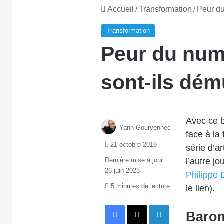
Accueil
/
Transformation
/
Peur du
Transformation
Peur du numé
sont-ils dém
Avec ce b
Yann Gourvennec
face à la
21 octobre 2019
série d’ar
Dernière mise à jour:
l’autre j
26 juin 2023
Philippe 
5 minutes de lecture
le lien).
Facebook
X
Linkedin
Barom