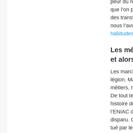
peur du n
que l’on 
des tran
nous l’av
habitude
Les mé
et alor
Les march
légion. M
métiers, 
De tout t
histoire 
l’ENIAC d
disparu. 
tué par l