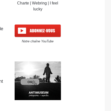
Charte
|
Webring
|
I feel
lucky
le
Notre chaîne YouTube
nt