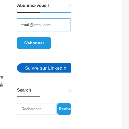
Abonnez-vous !
Suivre sur LinkedIn
re
lé
Search
t
Rechercher :