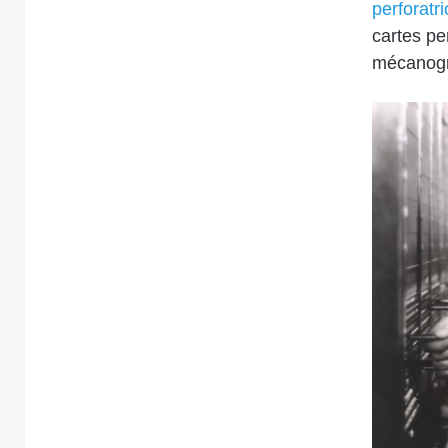
perforatri
cartes pe
mécanogra