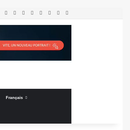
RSS
Facebook
X
Linkedin
YouTube
Connexion
Article Aléatoire
Sidebar (barre latérale)
Français