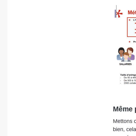
Même p
Mettons c
bien, cela