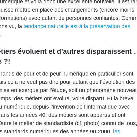
umérique et voilà donc une excellente nouvelle. Il est ra
puisse mettre en place des changements (encore moins
sformations) avec autant de personnes confiantes. Com
ons vu, la
tendance naturelle est à la préservation des
s
.
tiers évoluent et d’autres disparaissent
s ?!
ands de peur et de peur numérique en particulier sont
ais cela ne veut pas dire pour autant que l’évolution des
mise en exergue par l’étude, soit un phénomène nouvea
emps, des métiers ont évolué, voire disparu. Et la brève
du numérique, depuis l’invention de l’informatique avec
ans les années 40, des métiers sont apparus et ont
Outre le métier de standardiste (cf. photo) connu de tous
es standards numériques des années 90-2000, l
es