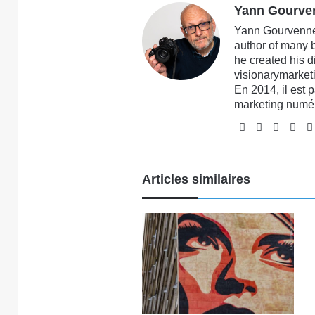
Yann Gourve
Yann Gourvennec
author of many 
he created his 
visionarymarketi
En 2014, il est 
marketing numé
Website
Facebook
X
Lin
Articles similaires