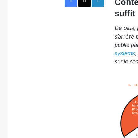
Conte
suffit
De plus,
s’arrête 
publié pa
systems
,
sur le co