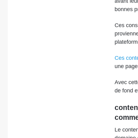
avant leu
bonnes pr
Ces conse
provienne
plateform
Ces cont
une page 
Avec cet
de fond e
conten
comme
Le conten