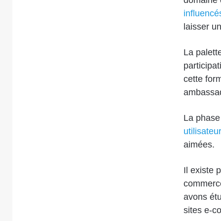
domaine d
influencé
laisser u
La palett
participa
cette for
ambassad
La phase 
utilisateu
aimées.
Il existe
commerce.
avons étu
sites e-c