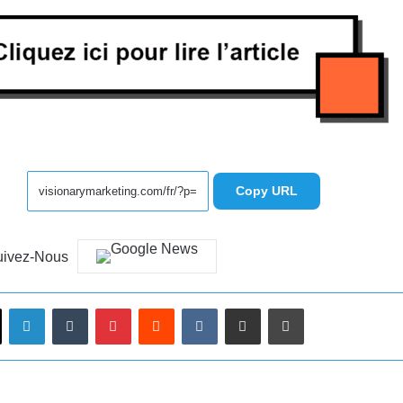
Copy URL
uivez-Nous
Linkedin
Tumblr
Pinterest
Reddit
VKontakte
Partager par email
Imprimer