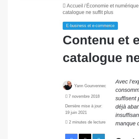
Accueil
/
Économie et numérique
catalogue ne suffit plus
E-business et e-commerce
Contenu et 
catalogue ne
Avec l’ex
Yann Gourvennec
consommat
7 novembre 2018
suffisent 
Dernière mise à jour:
déjà aban
19 juin 2021
insuffisa
2 minutes de lecture
manque d’
Facebook
X
Linkedin