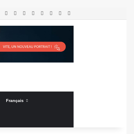
RSS
Facebook
X
Linkedin
YouTube
Connexion
Article Aléatoire
Sidebar (barre latérale)
Français