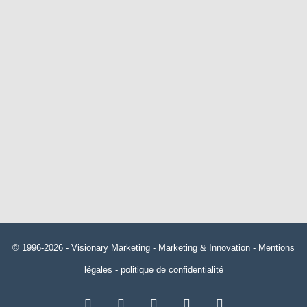
© 1996-2026 -
Visionary Marketing
- Marketing & Innovation -
Mentions
légales
-
politique de confidentialité
RSS
Facebook
X
Linkedin
YouTube