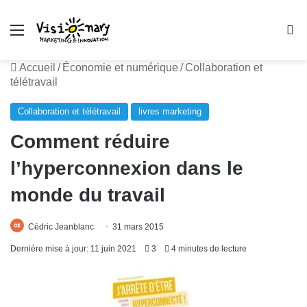
Menu
R
Accueil
/
Économie et numérique
/
Collaboration et
télétravail
Collaboration et télétravail
livres marketing
Comment réduire
l’hyperconnexion dans le
monde du travail
Cédric Jeanblanc
31 mars 2015
Dernière mise à jour: 11 juin 2021
3
4 minutes de lecture