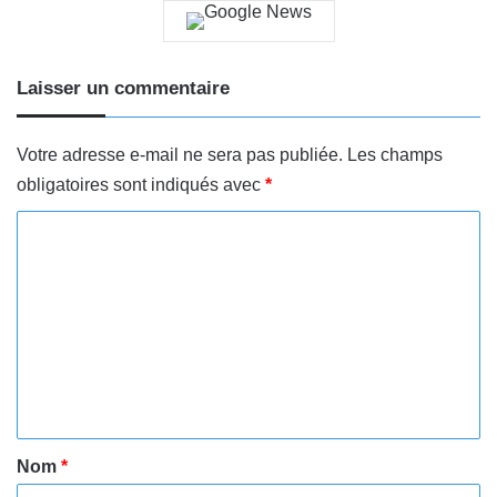
Laisser un commentaire
Votre adresse e-mail ne sera pas publiée.
Les champs
obligatoires sont indiqués avec
*
C
o
m
m
e
n
t
a
Nom
*
i