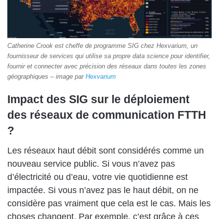
Catherine Crook est cheffe de programme SIG chez Hexvarium, un
fournisseur de services qui utilise sa propre data science pour identifier,
fournir et connecter avec précision des réseaux dans toutes les zones
géographiques – image par
Hexvarium
Impact des SIG sur le déploiement
des réseaux de communication FTTH
?
Les réseaux haut débit sont considérés comme un
nouveau service public. Si vous n’avez pas
d’électricité ou d’eau, votre vie quotidienne est
impactée. Si vous n’avez pas le haut débit, on ne
considère pas vraiment que cela est le cas. Mais les
choses changent. Par exemple, c’est grâce à ces