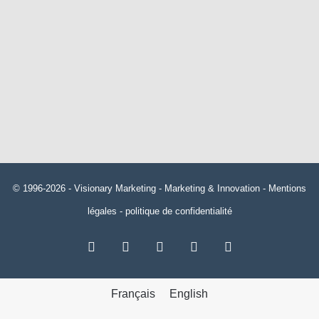
© 1996-2026 -
Visionary Marketing
- Marketing & Innovation -
Mentions
légales
-
politique de confidentialité
RSS
Facebook
X
Linkedin
YouTube
Français
English