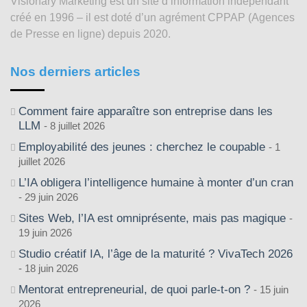
Visionary Marketing est un site d’information indépendant
2003
créé en 1996 – il est doté d’un agrément CPPAP (Agences
de Presse en ligne) depuis 2020.
Nos derniers articles
Comment faire apparaître son entreprise dans les
LLM
8 juillet 2026
Employabilité des jeunes : cherchez le coupable
1
juillet 2026
L’IA obligera l’intelligence humaine à monter d’un cran
29 juin 2026
Sites Web, l’IA est omniprésente, mais pas magique
19 juin 2026
Studio créatif IA, l’âge de la maturité ? VivaTech 2026
18 juin 2026
Mentorat entrepreneurial, de quoi parle-t-on ?
15 juin
2026