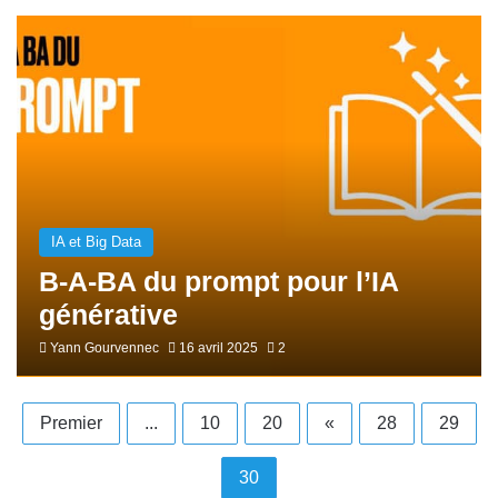
IA et Big Data
B-A-BA du prompt pour l’IA
générative
Yann Gourvennec
16 avril 2025
2
Premier
...
10
20
«
28
29
30