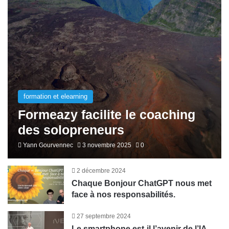
formation et elearning
Formeazy facilite le coaching
des solopreneurs
Yann Gourvennec
3 novembre 2025
0
2 décembre 2024
Chaque Bonjour ChatGPT nous met
face à nos responsabilités.
27 septembre 2024
Le smartphone est-il l’avenir de l’IA