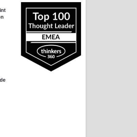
int
on
 de