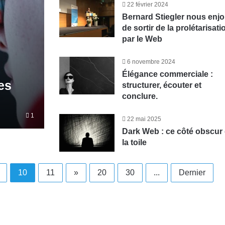
22 février 2024
Bernard Stiegler nous enjo
de sortir de la prolétarisati
par le Web
6 novembre 2024
Élégance commerciale :
es
structurer, écouter et
conclure.
1
22 mai 2025
Dark Web : ce côté obscur
la toile
10
11
»
20
30
...
Dernier