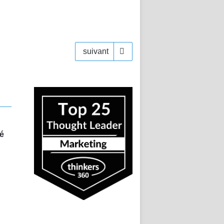
suivant
mé