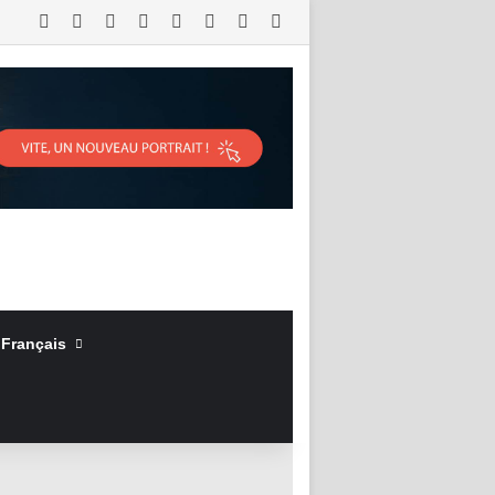
RSS
Facebook
X
Linkedin
YouTube
Connexion
Article Aléatoire
Sidebar (barre latérale)
Français