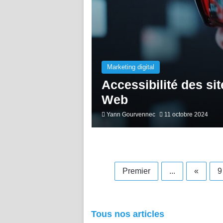
Marketing digital
Accessibilité des sit
Web
Yann Gourvennec
11 octobre 2024
Premier
...
«
9
Tous nos articles