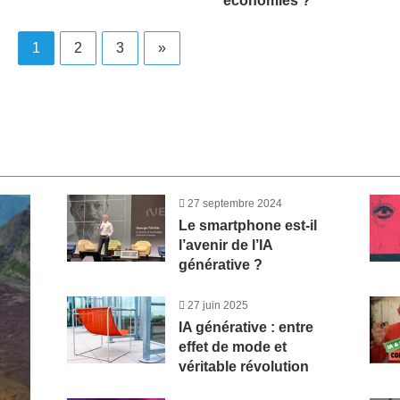
économies ?
1
2
3
»
27 septembre 2024
Le smartphone est-il
l’avenir de l’IA
générative ?
27 juin 2025
IA générative : entre
effet de mode et
véritable révolution