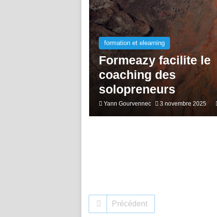
formation et elearning
Formeazy facilite le
coaching des
solopreneurs
Yann Gourvennec
3 novembre 2025
Précédent