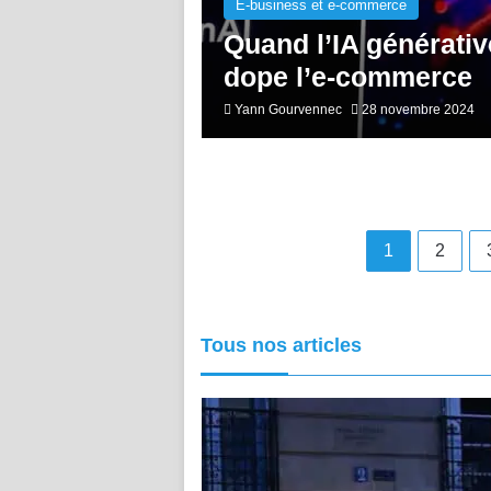
E-business et e-commerce
Quand l’IA générativ
dope l’e-commerce
Yann Gourvennec
28 novembre 2024
1
2
Tous nos articles