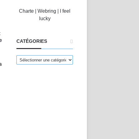
Charte
|
Webring
|
I feel
lucky
t
e
CATÉGORIES
CATÉGORIES
s