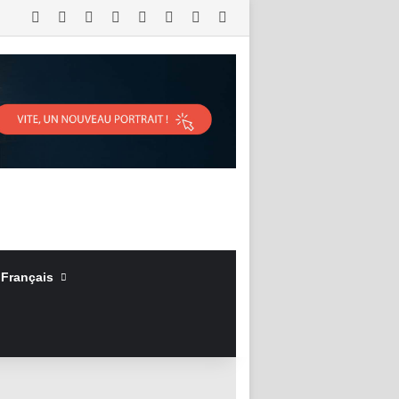
RSS
Facebook
X
Linkedin
YouTube
Connexion
Article Aléatoire
Sidebar (barre latérale)
Français