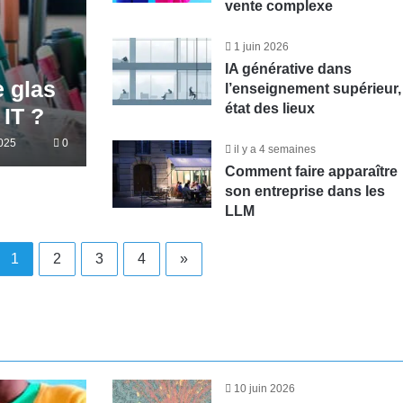
vente complexe
1 juin 2026
IA générative dans
e glas
l’enseignement supérieur,
état des lieux
IT ?
025
0
il y a 4 semaines
Comment faire apparaître
son entreprise dans les
LLM
1
2
3
4
»
10 juin 2026