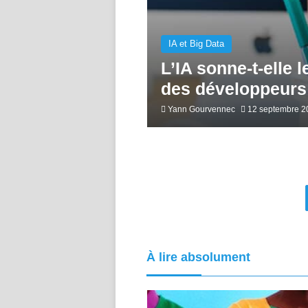
IA et Big Data
L’IA sonne-t-elle l
des développeurs 
Yann Gourvennec
12 septembre 2
À lire absolument