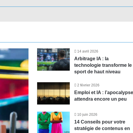
 apparaître son entreprise dan
l’intelligence humaine à monter 
des jeunes : cherchez le coupa
IA est omniprésente, mais pas m
 IA, l’âge de la maturité ? VivaT
ise dans les LLM s’impose désormais comme un enjeu concret pou
14 avril 2026
Arbitrage IA : la
technologie transforme le
sport de haut niveau
2 février 2026
Emploi et IA : l’apocalyps
attendra encore un peu
10 juin 2026
14 Conseils pour votre
stratégie de contenus en