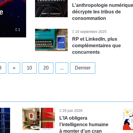
L’anthropologie numériqu
e
décrypte les tribus de
consommation
1
10 septembre 2025
RP et LinkedIn, plus
complémentaires que
concurrents
3
»
10
20
...
Dernier
29 juin 2026
L’IA obligera
l’intelligence humaine
à monter d’un cran